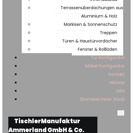
Terrassenüberdachungen aus
Aluminium & Holz
Markisen & Sonnenschutz
Treppen
Türen & Haustürvordächer
Fenster & Rollläden
Tür Konfigurator
Möbel Konfigurator
Kontakt
Historie
Jobs
Zimmerei Peter Stock
TischlerManufaktur
Ammerland GmbH & Co.