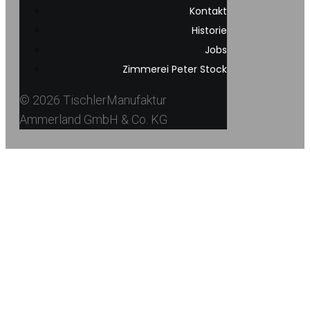
Kontakt
Historie
Jobs
Zimmerei Peter Stock
© 2026 TischlerManufaktur
Ammerland GmbH & Co. KG