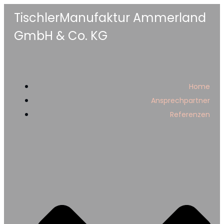
TischlerManufaktur Ammerland
GmbH & Co. KG
Home
Ansprechpartner
Referenzen