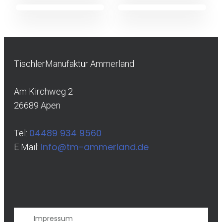
TischlerManufaktur Ammerland
Am Kirchweg 2
26689 Apen
04489 934 9560
Tel:
info@tm-ammerland.de
E Mail:
Impressum